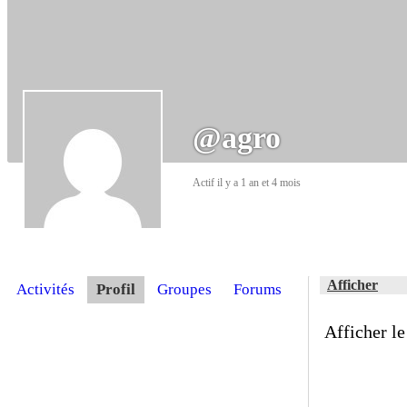
@agro
Actif il y a 1 an et 4 mois
Afficher
Activités
Profil
Groupes
Forums
Afficher le