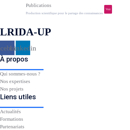
Publications
Voir
Production scientifique pour le partage des connaissances
LRIDA-UP
acebook
Linkedin
À propos
Qui sommes-nous ?
Nos expertises
Nos projets
Liens utiles
Actualités
Formations
Partenariats