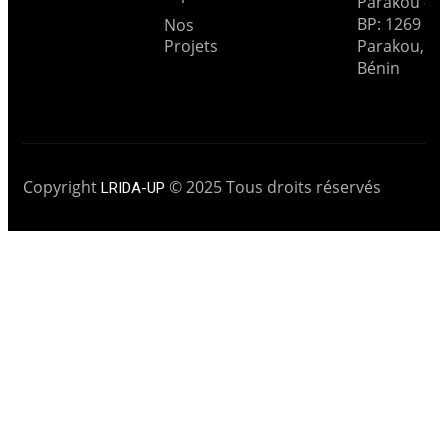
Parakou --
BP: 1269
Nos
Projets
Parakou,
Bénin
Copyright
© 2025 Tous droits réservés
LRIDA-UP