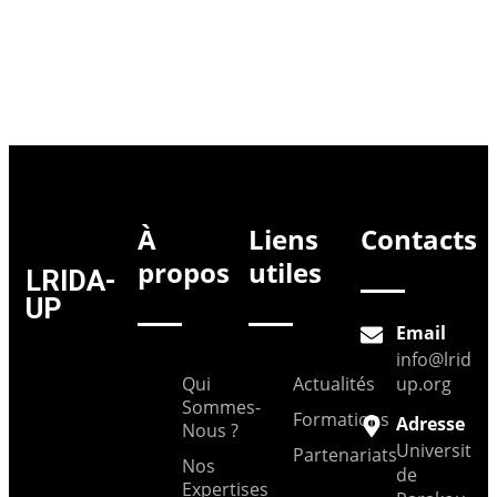
À
Liens
Contacts
propos
utiles
LRIDA-
UP
Email
info@lrida-
Qui
Actualités
up.org
Sommes-
Formations
Adresse
Nous ?
Université
Partenariats
Nos
de
Expertises