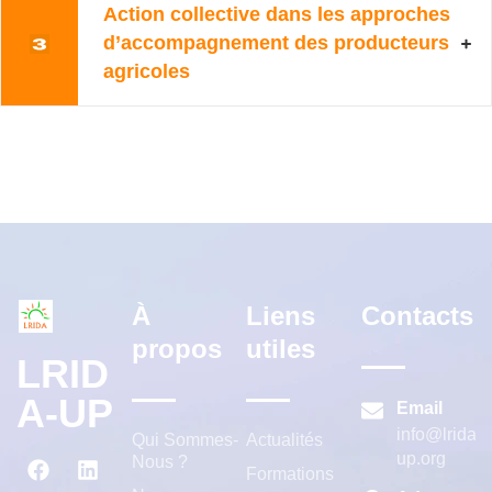
Action collective dans les approches
d’accompagnement des producteurs
agricoles
À
Liens
Contacts
propos
utiles
LRID
A-UP
Email
info@lrida-
Qui Sommes-
Actualités
up.org
Nous ?
Formations