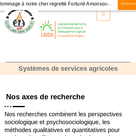
Hommage à notre cher regretté Fortuné Amonsou-Biaou
Annonces
Renforcement des capacités des acteurs du développement sur la facilitation des plateformes d’innovation
Responsables de services communaux et élus locaux des communes de Bembéréké et de Sinendé désormais aguerris en capitalisation des expériences
Conférence-débat sur l’agroécologie, une innovation agro-environnementale au Bénin
évision de la SNCA au Bénin
Systèmes de services agricoles
Création de nouvelles agences de développement agricole au Bénin
Nos axes de recherche
Nos recherches combinent les perspectives
sociologique et psychosociologique, les
méthodes qualitatives et quantitatives pour