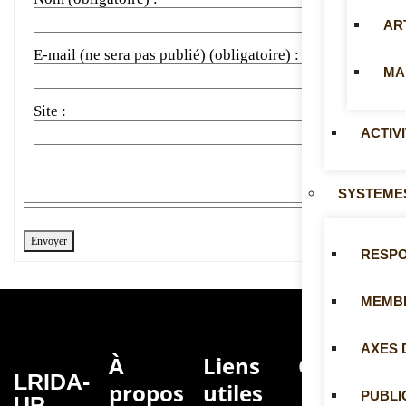
AR
E-mail (ne sera pas publié) (obligatoire) :
MA
Site :
ACTIV
SYSTEME
Envoyer
RESP
MEMB
AXES 
À
Liens
Contacts
LRIDA-
propos
utiles
PUBLI
UP