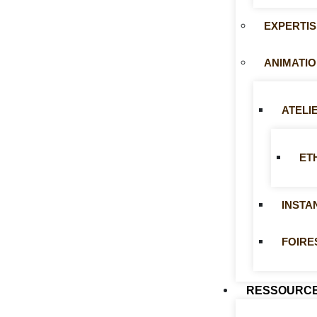
EXPERTI
ANIMATIO
ATELI
ET
INSTA
FOIRE
RESSOURC