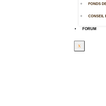
FONDS D
CONSEIL 
FORUM
X