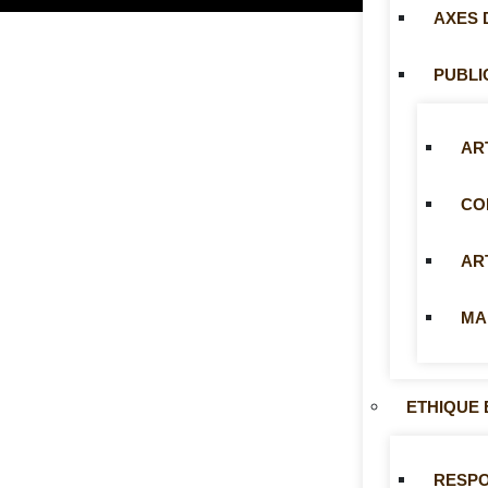
AXES 
PUBLI
AR
CO
AR
MA
ETHIQUE 
RESP