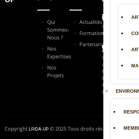
AR
Email
Qui
Actualités
info@lrida-
Sommes-
up.org
Formations
CO
Nous ?
Partenariats
Nos
AR
Adresse
Expertises
Université
de
MA
Nos
Parakou --
Projets
BP: 1269
Parakou,
ENVIRON
Bénin
RESP
MEMB
Copyright
© 2025 Tous droits réservés
LRIDA-UP