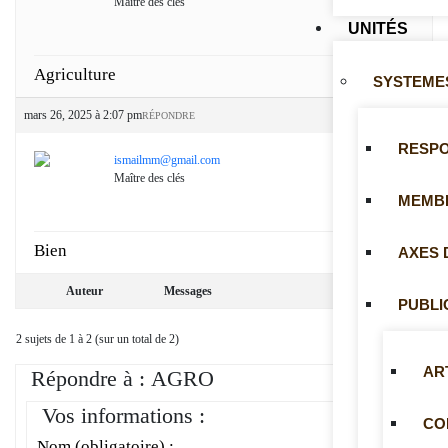
Maître des clés
UNITÉS
Agriculture
SYSTEMES
mars 26, 2025 à 2:07 pm
#2207
RÉPONDRE
RESP
ismailmm@gmail.com
Maître des clés
MEMB
Bien
AXES 
Auteur
Messages
PUBLI
2 sujets de 1 à 2 (sur un total de 2)
AR
Répondre à : AGRO
Vos informations :
CO
Nom (obligatoire) :