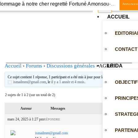
Hommage à notre cher regretté Fortuné Amonsou-Biaou
Annonces
Renforcement des capacités des acteurs du développement sur la facilitation des plateformes d’innovation
ACCUEIL
Responsables de services communaux et élus locaux des communes de Bembéréké et de Sinendé désormais aguerris en capitalisation des expériences
EDITORIA
Conférence-débat sur l’agroécologie, une innovation agro-environnementale au Bénin
CONTACT
évision de la SNCA au Bénin
Accueil
›
Forums
›
Discussions générales
›
AGRO
LRIDA
Création de nouvelles agences de développement agricole au Bénin
Ce sujet contient 1 réponse, 1 participant et a été mis à jour pour la dernière fois par
OBJECTIF
ismailmm@gmail.com
, le
il y a 1 année et 4 mois
.
2 sujets de 1 à 2 (sur un total de 2)
PRINCIPE
Auteur
Messages
STRATEG
mars 24, 2025 à 1:27 pm
#1827
RÉPONDRE
PARTENA
ismailmm@gmail.com