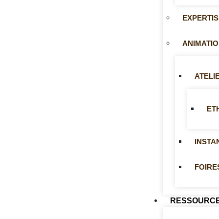
EXPERTI
ANIMATIO
ATELI
ET
INSTA
FOIRE
RESSOURC