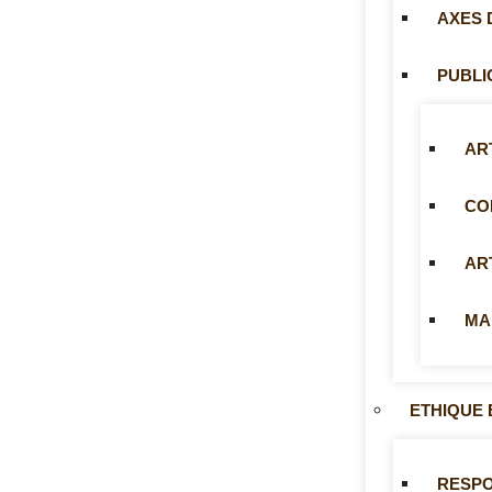
AXES 
PUBLI
AR
CO
AR
MA
ETHIQUE 
RESP