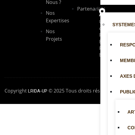
Nous ?
Partenariats
UNITÉS
Nos
Adresse
Expertises
Université
SYSTEMES
de
Nos
Parakou --
Projets
BP: 1269
RESP
Parakou,
Bénin
MEMB
AXES 
Copyright
© 2025 Tous droits réservés
LRIDA-UP
PUBLI
AR
CO