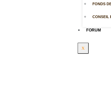
FONDS D
CONSEIL 
FORUM
X