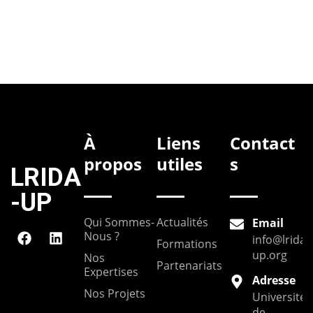
À
Liens
Contact
propos
utiles
s
LRIDA
-UP
Qui Sommes-
Actualités
Email
Nous ?
info@lrida-
Formations
up.org
Nos
Partenariats
Expertises
Adresse
Nos Projets
Université
de