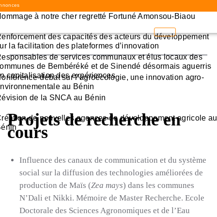
nnonces
ommage à notre cher regretté Fortuné Amonsou-Biaou
enforcement des capacités des acteurs du développement
ur la facilitation des plateformes d’innovation
esponsables de services communaux et élus locaux des
ommunes de Bembéréké et de Sinendé désormais aguerris
n capitalisation des expériences
onférence-débat sur l’agroécologie, une innovation agro-
nvironnementale au Bénin
évision de la SNCA au Bénin
Projets de recherche en
réation de nouvelles agences de développement agricole a
cours
énin
Influence des canaux de communication et du système
social sur la diffusion des technologies améliorées de
production de Maïs (
Zea mays
) dans les communes
N’Dali et Nikki. Mémoire de Master Recherche. Ecole
Doctorale des Sciences Agronomiques et de l’Eau