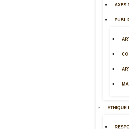
AXES 
PUBLI
AR
CO
AR
MA
ETHIQUE 
RESP