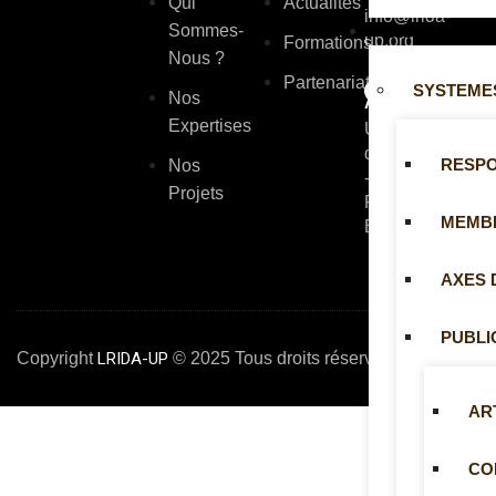
Qui
Actualités
info@lrida-
Sommes-
UNITÉS
up.org
Formations
Nous ?
Partenariats
SYSTEMES
Nos
Adresse
Expertises
Université
de Parakou
RESP
Nos
-- BP: 1269
Projets
Parakou,
MEMB
Bénin
AXES 
PUBLI
Copyright
LRIDA-UP
© 2025 Tous droits réservés
AR
CO