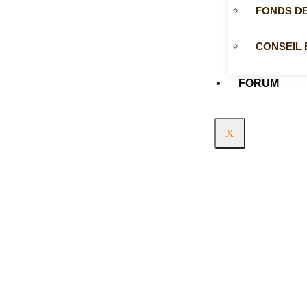
FONDS D
CONSEIL 
FORUM
X