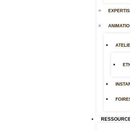
EXPERTI
ANIMATIO
ATELI
ET
INSTA
FOIRE
RESSOURC