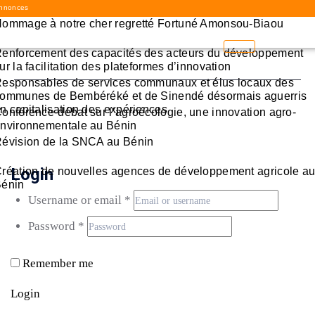
nnonces
ommage à notre cher regretté Fortuné Amonsou-Biaou
enforcement des capacités des acteurs du développement
ur la facilitation des plateformes d’innovation
esponsables de services communaux et élus locaux des
ommunes de Bembéréké et de Sinendé désormais aguerris
n capitalisation des expériences
onférence-débat sur l’agroécologie, une innovation agro-
nvironnementale au Bénin
évision de la SNCA au Bénin
Login
réation de nouvelles agences de développement agricole a
énin
Username or email
*
Password
*
Remember me
Login