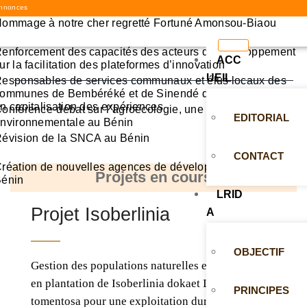
nnonces
ommage à notre cher regretté Fortuné Amonsou-Biaou
enforcement des capacités des acteurs du développement
ACC
ur la facilitation des plateformes d’innovation
UEIL
esponsables de services communaux et élus locaux des
ommunes de Bembéréké et de Sinendé désormais aguerris
n capitalisation des expériences
onférence-débat sur l’agroécologie, une innovation agro-
EDITORIAL
nvironnementale au Bénin
évision de la SNCA au Bénin
CONTACT
réation de nouvelles agences de développement agricole a
Projets en cours
énin
LRID
Projet Isoberlinia
A
OBJECTIF
Gestion des populations naturelles et valorisation
en plantation de Isoberlinia dokaet Isoberlinia
PRINCIPES
tomentosa pour une exploitation durable en bois