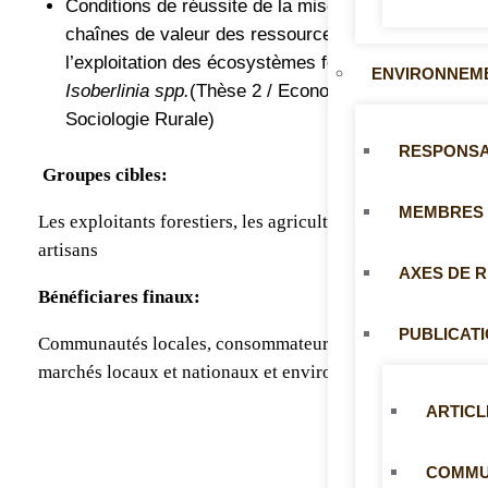
Conditions de réussite de la mise en place de
chaînes de valeur des ressources issues de
l’exploitation des écosystèmes forestiers à
ENVIRONNEME
Isoberlinia spp.
(Thèse 2 / Economie et
Sociologie Rurale)
RESPONS
Groupes cibles:
MEMBRES
Les exploitants forestiers, les agriculteurs et les
artisans
AXES DE 
Bénéficiares finaux:
PUBLICAT
Communautés locales, consommateurs d’énergie,
marchés locaux et nationaux et environnement
ARTICL
COMMUN