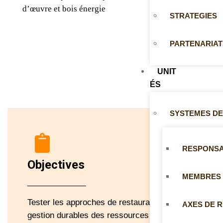
d’œuvre et bois énergie
STRATEGIES
PARTENARIAT
UNIT
ÉS
SYSTEMES DE
RESPONS
Objectives
MEMBRES
_____________
Tester les approches de restauration et de
AXES DE 
gestion durables des ressources forestières