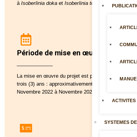
à
Isoberlinia doka
et
Isoberlinia tomentosa.
PUBLICAT
ARTICL
COMMUN
Période de mise en œuvre
ARTICL
_____________
La mise en œuvre du projet est planifiée sur
MANUE
trois (3) ans : approximativement de
Novembre 2022 à Novembre 2025.
ACTIVITES
SYSTEMES DE