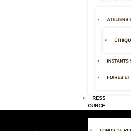
ATELIERS
ETHIQU
INSTANTS 
FOIRES ET
RESS
OURCE
S
FONDS DE R