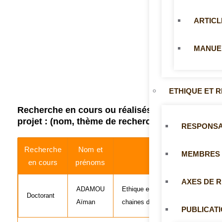
ARTICL
MANUE
ETHIQUE ET 
Recherche en cours ou réalisés sur le
projet : (nom, thème de recherche)
RESPONS
Recherche
Nom et
MEMBRES
Thème de re
en cours
prénoms
AXES DE 
ADAMOU
Ethique et responsabilité sociale 
Doctorant
Aïman
chaines de valeur Isoberlinia spp.
PUBLICAT