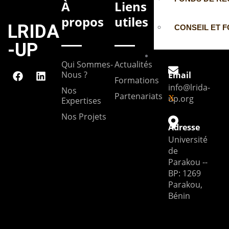
À
Liens
Contact
propos
utiles
s
LRIDA
CONSEIL ET 
-UP
FORU
Qui Sommes-
Actualités
M
Nous ?
Email
Formations
info@lrida-
Nos
Partenariats
up.org
X
Expertises
Nos Projets
Adresse
Université
de
Parakou --
BP: 1269
Parakou,
Bénin