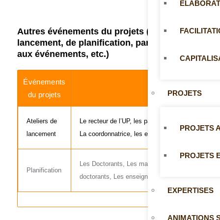
ELABORAT
Autres événements du projets (ateliers de
FACILITAT
lancement, de planification, participations
aux événements, etc.)
CAPITALIS
Événements
Participants
PROJETS
du projets
Ateliers de
Le recteur de l’UP, les partenaires du projet (
PROJETS 
lancement
La coordonnatrice, les enseignants de la FA, FM 
PROJETS 
Les Doctorants, Les mastorants, La coordonnatri
Planification
doctorants, Les enseignants
EXPERTISES
ANIMATIONS S