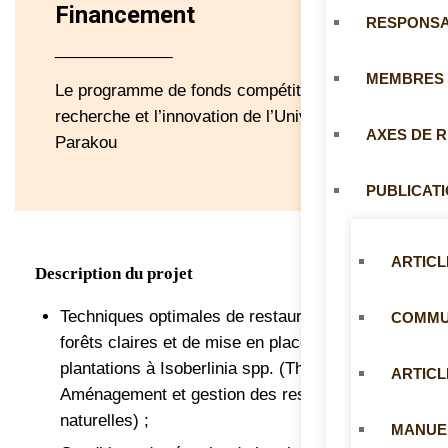
Financement
RESPONS
_____________
MEMBRES
Le programme de fonds compétitifs pour la
recherche et l’innovation de l’Université de
AXES DE 
Parakou
PUBLICAT
ARTICL
Description du projet
Techniques optimales de restauration des
COMMUN
forêts claires et de mise en place des
plantations à Isoberlinia spp. (Thèse 1 /
ARTICL
Aménagement et gestion des ressources
naturelles) ;
MANUE