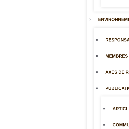
ENVIRONNEME
RESPONS
MEMBRES
AXES DE 
PUBLICAT
ARTICL
COMMUN