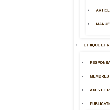
ARTICL
MANUE
ETHIQUE ET 
RESPONS
MEMBRES
AXES DE 
PUBLICAT