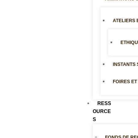
ATELIERS
ETHIQU
INSTANTS 
FOIRES ET
RESS
OURCE
S
FONDS DE R