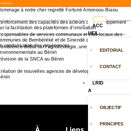
nnonces
ommage à notre cher regretté Fortuné Amonsou-Biaou
enforcement des capacités des acteurs du développement
ACC
ur la facilitation des plateformes d’innovation
UEIL
esponsables de services communaux et élus locaux des
ommunes de Bembéréké et de Sinendé désormais aguerris
n capitalisation des expériences
onférence-débat sur l’agroécologie, une innovation agro-
EDITORIAL
nvironnementale au Bénin
évision de la SNCA au Bénin
CONTACT
réation de nouvelles agences de développement agricole a
énin
LRID
A
OBJECTIF
PRINCIPES
À
Liens
Contact