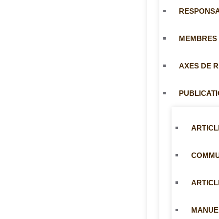
RESPONS
MEMBRES
AXES DE 
PUBLICAT
ARTICL
COMMUN
ARTICL
MANUE