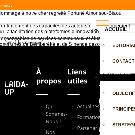
nnonces
ommage à notre cher regretté Fortuné Amonsou-Biaou
enforcement des capacités des acteurs du développement
ACCUEIL
ur la facilitation des plateformes d’innovation
esponsables de services communaux et élus locaux des
[wp-file-manager]
ommunes de Bembéréké et de Sinendé désormais aguerris
EDITORIA
n capitalisation des expériences
onférence-débat sur l’agroécologie, une innovation agro-
nvironnementale au Bénin
CONTACT
évision de la SNCA au Bénin
À
Liens
Contacts
réation de nouvelles agences de développement agricole a
LRIDA
propos
utiles
énin
LRIDA-
UP
OBJECTIF
Email
Qui
Actualités
PRINCIPE
info@lrida-
Sommes-
up.org
Formations
Nous ?
STRATEG
Partenariats
Nos
Adresse