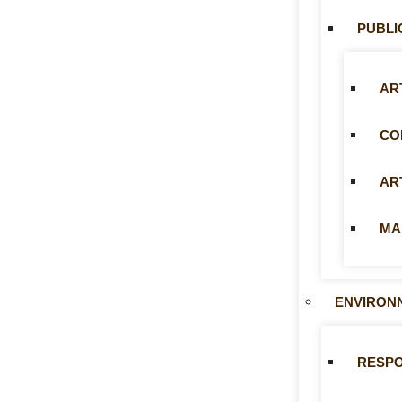
PUBLI
AR
CO
AR
MA
ENVIRON
RESP