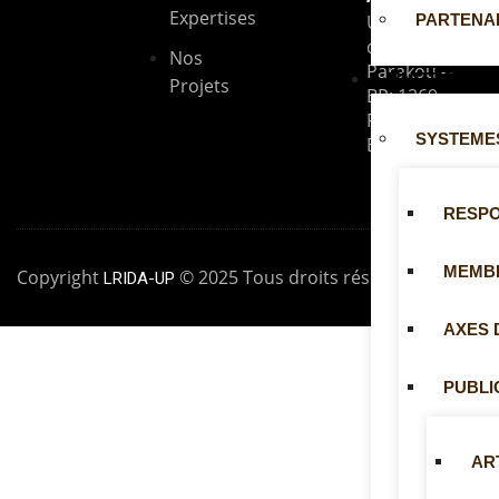
Expertises
Université
PARTENA
de
Nos
Parakou --
UNITÉS
Projets
BP: 1269
Parakou,
SYSTEMES
Bénin
RESP
MEMB
Copyright
© 2025 Tous droits réservés
LRIDA-UP
AXES 
PUBLI
AR