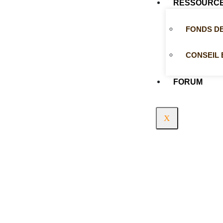
RESSOURC
FONDS D
CONSEIL 
FORUM
X