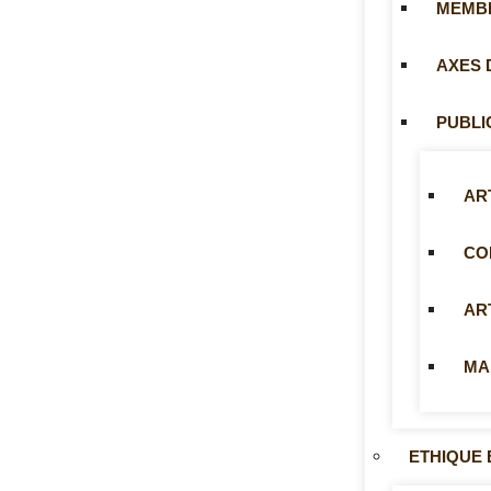
MEMB
AXES 
PUBLI
AR
CO
AR
MA
ETHIQUE 