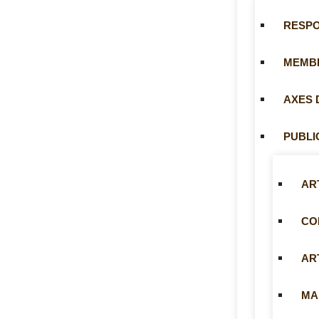
RESP
MEMB
AXES 
PUBLI
AR
CO
AR
MA