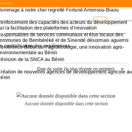
nnonces
ommage à notre cher regretté Fortuné Amonsou-Biaou
enforcement des capacités des acteurs du développement
ur la facilitation des plateformes d’innovation
esponsables de services communaux et élus locaux des
ommunes de Bembéréké et de Sinendé désormais aguerris
n capitalisation des expériences
onférence-débat sur l’agroécologie, une innovation agro-
nvironnementale au Bénin
évision de la SNCA au Bénin
réation de nouvelles agences de développement agricole a
énin
Aucune donnée disponible dans cette section