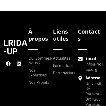
À
Liens
Contact
propos
utiles
s
LRIDA
-UP
Qui Sommes-
Actualités
Email
Nous ?
info@lrida-
Formations
up.org
Nos
Partenariats
Expertises
Adresse
Nos Projets
Université
de
Parakou --
BP: 1269
Parakou,