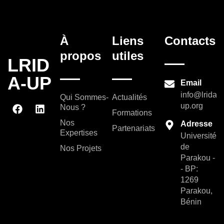
À
Liens
Contacts
propos
utiles
LRID
A-UP
Email
info@lrida-
Qui Sommes-
Actualités
up.org
Nous ?
Formations
Nos
Adresse
Partenariats
Expertises
Université
de
Nos Projets
Parakou -
- BP:
1269
Parakou,
Bénin