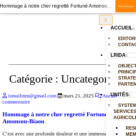
Hommage à notre cher regretté Fortuné Amonsou-Biaou
Annonces
Renforcement des capacités des acteurs du développement sur la facilitation des plateformes d’innovation
ACCUEIL
Responsables de services communaux et élus locaux des communes de Bembéréké et de Sinendé désormais aguerris en capitalisation des expériences
EDITOR
Conférence-débat sur l’agroécologie, une innovation agro-environnementale au Bénin
CONTA
LRIDA
Révision de la SNCA au Bénin
OBJECT
Création de nouvelles agences de développement agricole au Bénin
PRINCI
Catégorie :
Uncategorized
STRATE
PARTEN
UNITÉS
ismailmm@gmail.com
mars 21, 2025
Aucun
commentaire
SYSTEM
SERVICE
Hommage à notre cher regretté Fortuné
AGRICOL
Amonsou-Biaou
RES
C’est avec une profonde douleur et une immense tristesse
MEM