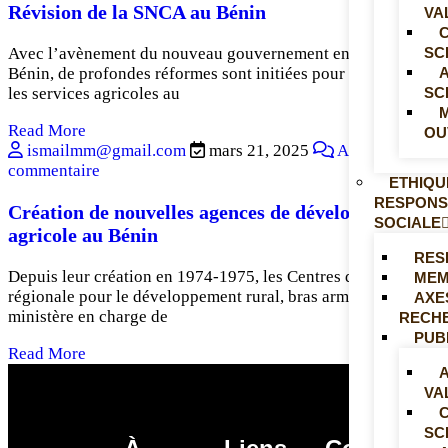
Révision de la SNCA au Bénin
VA
SC
Avec l’avènement du nouveau gouvernement en 2016 au
Bénin, de profondes réformes sont initiées pour restructurer
SC
les services agricoles au
Read More
OU
ismailmm@gmail.com
mars 21, 2025
Aucun
commentaire
ETHIQU
RESPONS
Création de nouvelles agences de développement
SOCIALE
agricole au Bénin
RES
Depuis leur création en 1974-1975, les Centres d’action
MEM
régionale pour le développement rural, bras armé du
AXE
ministère en charge de
RECH
PUB
Read More
A
VA
SC