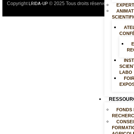
Copyright
LRIDA-UP
© 2025 Tous droits réservés
EXPERT
ANIMAT
SCIENTIF
ATE
CONF
E
RE
INS
SCIEN
LABO
FOI
EXPOS
RESSOUR
FONDS 
RECHER
CONSEI
FORMATI
AGRICOL