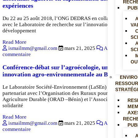
RECH
expériences
PUB
Du 22 au 25 août 2018, l’ONG DEDRAS en collaboration
A
avec le Laboratoire de recherche sur l’innovation pour le
VA
développement
SC
Read More
ismailmm@gmail.com
mars 21, 2025
Aucun
SC
commentaire
OU
Conférence-débat sur l’agroécologie, une
innovation agro-environnementale au Bénin
ENVIRO
RESSOU
Le Laboratoire Société-Environnement (LaSEn) en
STRATÉG
partenariat avec l’Organisation des Ruraux pour une
Agriculture Durable (ORAD –Bénin) et l’Association de
RES
solidarité
MEM
AXE
Read More
RECH
ismailmm@gmail.com
mars 21, 2025
Aucun
PUB
commentaire
A