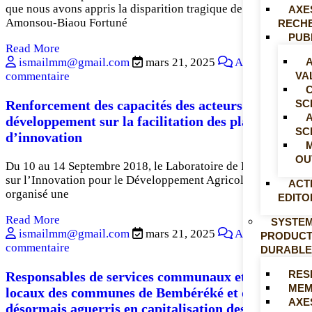
que nous avons appris la disparition tragique de Monsieur
AXE
Amonsou-Biaou Fortuné
RECH
PUB
Read More
A
ismailmm@gmail.com
mars 21, 2025
Aucun
VA
commentaire
SC
Renforcement des capacités des acteurs du
développement sur la facilitation des plateformes
SC
d’innovation
OU
Du 10 au 14 Septembre 2018, le Laboratoire de Recherche
sur l’Innovation pour le Développement Agricole (LRIDA) a
ACT
organisé une
EDITO
Read More
SYSTEM
ismailmm@gmail.com
mars 21, 2025
Aucun
PRODUCT
commentaire
DURABLE
RES
Responsables de services communaux et élus
MEM
locaux des communes de Bembéréké et de Sinendé
AXE
désormais aguerris en capitalisation des