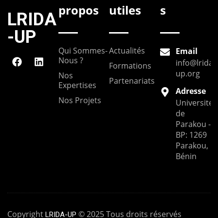
propos
utiles
s
LRIDA
-UP
Qui Sommes-
Actualités
Email
Nous ?
info@lrida-
Formations
up.org
Nos
Partenariats
Expertises
Adresse
Nos Projets
Université
de
Parakou --
BP: 1269
Parakou,
Bénin
Copyright
© 2025 Tous droits réservés
LRIDA-UP