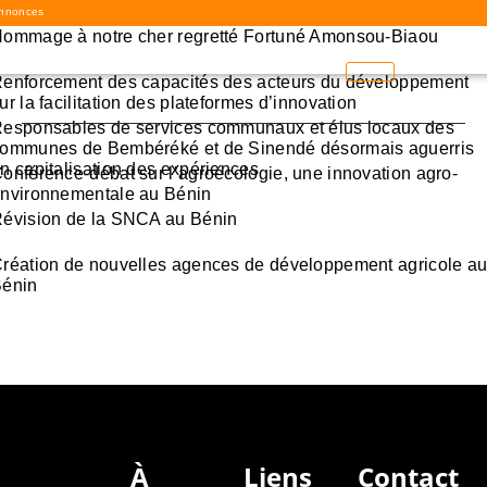
nnonces
ommage à notre cher regretté Fortuné Amonsou-Biaou
enforcement des capacités des acteurs du développement
ur la facilitation des plateformes d’innovation
esponsables de services communaux et élus locaux des
ommunes de Bembéréké et de Sinendé désormais aguerris
n capitalisation des expériences
onférence-débat sur l’agroécologie, une innovation agro-
nvironnementale au Bénin
évision de la SNCA au Bénin
réation de nouvelles agences de développement agricole a
énin
À
Liens
Contact